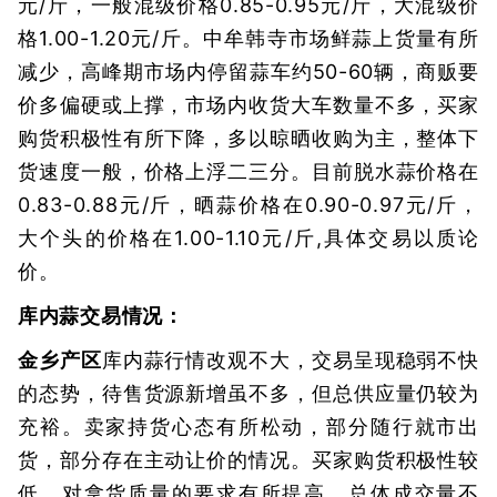
元/斤，一般混级价格0.85-0.95元/斤，大混级价
格1.00-1.20元/斤。中牟韩寺市场鲜蒜上货量有所
减少，高峰期市场内停留蒜车约50-60辆，商贩要
价多偏硬或上撑，市场内收货大车数量不多，买家
购货积极性有所下降，多以晾晒收购为主，整体下
货速度一般，价格上浮二三分。目前脱水蒜价格在
0.83-0.88元/斤，晒蒜价格在0.90-0.97元/斤，
大个头的价格在1.00-1.10元/斤,具体交易以质论
价。
库内蒜交易情况：
金乡产区
库内蒜行情改观不大，交易呈现稳弱不快
的态势，待售货源新增虽不多，但总供应量仍较为
充裕。卖家持货心态有所松动，部分随行就市出
货，部分存在主动让价的情况。买家购货积极性较
低，对拿货质量的要求有所提高，总体成交量不