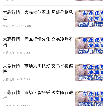
大蒜行情：大蒜收储不热 局部价格承
压
大蒜信息
前天 17:30
大蒜行情：产区行情分化 交易冷热不
均
大蒜信息
8-6 17:33
大蒜行情：市场氛围良好 交易平稳偏
快
大蒜信息
8-5 17:33
大蒜行情：市场下货平缓 买卖随行进
行