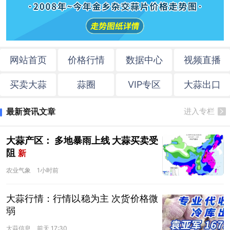
网站首页
价格行情
数据中心
视频直播
买卖大蒜
蒜圈
VIP专区
大蒜出口
最新资讯文章
进入专栏
大蒜产区： 多地暴雨上线 大蒜买卖受
阻
新
农业气象
1小时前
大蒜行情：行情以稳为主 次货价格微
弱
大蒜信息
前天 17:30