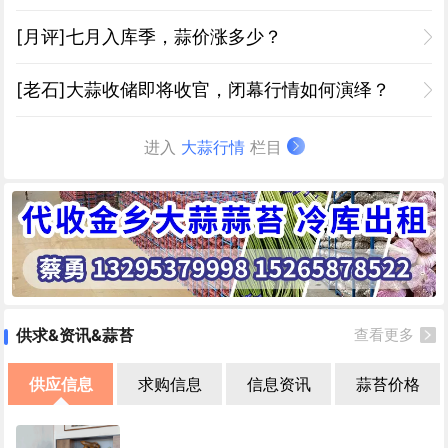
[月评]七月入库季，蒜价涨多少？
[老石]大蒜收储即将收官，闭幕行情如何演绎？
进入
大蒜行情
栏目
供求&资讯&蒜苔
查看更多
供应信息
求购信息
信息资讯
蒜苔价格