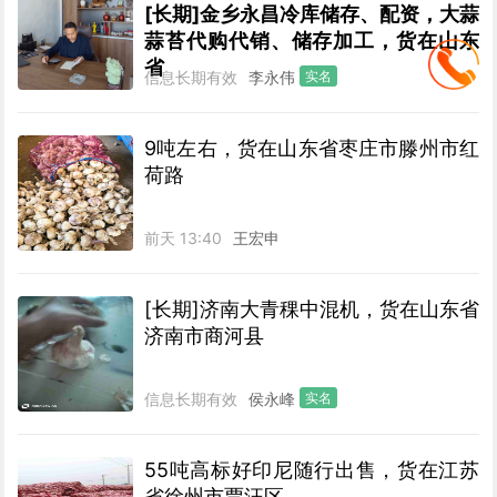
[长期]金乡永昌冷库储存、配资，大蒜
蒜苔代购代销、储存加工，货在山东
省
信息长期有效
李永伟
实名
9吨左右，货在山东省枣庄市滕州市红
荷路
前天 13:40
王宏申
[长期]济南大青稞中混机，货在山东省
济南市商河县
信息长期有效
侯永峰
实名
55吨高标好印尼随行出售，货在江苏
省徐州市贾汪区