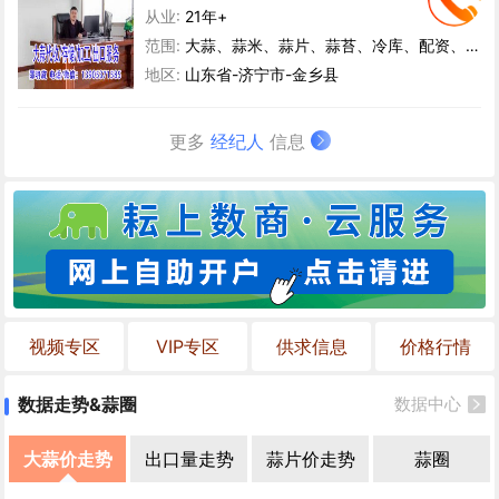
从业:
21年+
范围:
大蒜、蒜米、蒜片、蒜苔、冷库、配资、洋葱
地区:
山东省-济宁市-金乡县
更多
经纪人
信息
视频专区
VIP专区
供求信息
价格行情
数据走势&蒜圈
数据中心
大蒜价走势
出口量走势
蒜片价走势
蒜圈