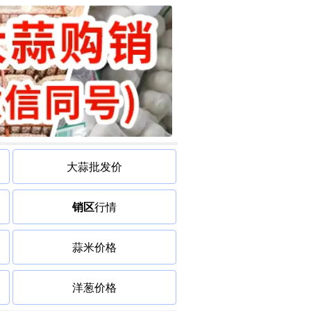
大蒜批发价
销区
行情
蒜米价格
洋葱价格