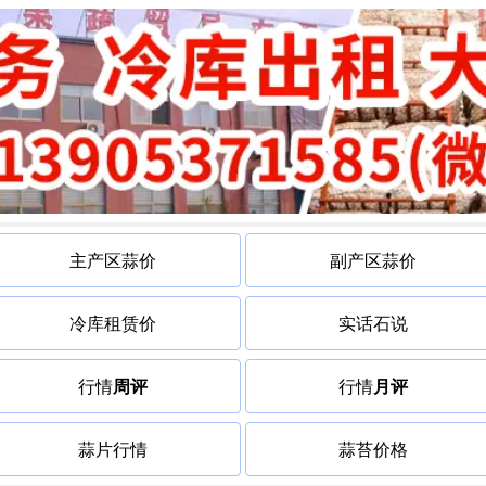
主产区蒜价
副产区蒜价
冷库租赁价
实话石说
行情
周评
行情
月评
蒜片行情
蒜苔价格