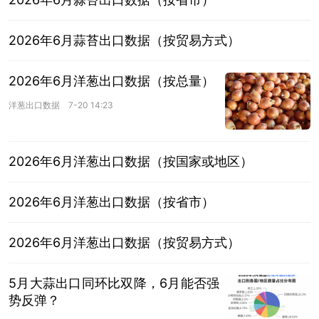
2026年6月蒜苔出口数据（按贸易方式）
2026年6月洋葱出口数据（按总量）
洋葱出口数据
7-20 14:23
2026年6月洋葱出口数据（按国家或地区）
2026年6月洋葱出口数据（按省市）
2026年6月洋葱出口数据（按贸易方式）
5月大蒜出口同环比双降，6月能否强
势反弹？