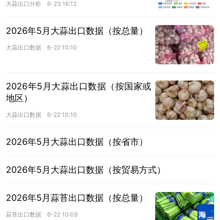
大蒜出口分析
6-23 16:12
2026年5月大蒜出口数据（按总量）
大蒜出口数据
6-22 10:10
2026年5月大蒜出口数据（按国家或
地区）
大蒜出口数据
6-22 10:10
2026年5月大蒜出口数据（按省市）
2026年5月大蒜出口数据（按贸易方式）
2026年5月蒜苔出口数据（按总量）
蒜苔出口数据
6-22 10:09