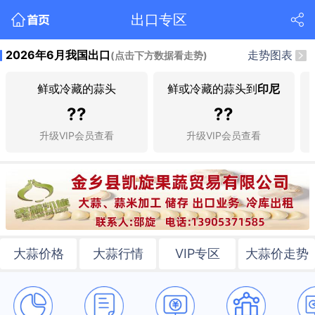
出口专区
2026年6月我国出口
走势图表
(点击下方数据看走势)
鲜或冷藏的蒜头
鲜或冷藏的蒜头到
印尼
??
??
升级VIP会员查看
升级VIP会员查看
大蒜价格
大蒜行情
VIP专区
大蒜价走势