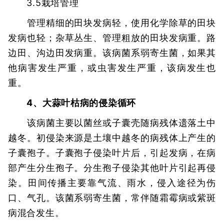
3.5栽培管理
管理精细的田块发病轻，使用化学除草的田块
发病也轻；杂草丛生、管理粗放的田块发病重。路
边田、沟边田发病重。该病菌系弱寄生菌，如果其
他病害发生严重，或虫害发生严重，该病发生也
重。
4、大蒜叶枯病的侵染循环
该病菌主要以菌丝或子囊壳随病残体遗落土中
越冬。初侵染来源是土壤中越冬的病残体上产生的
子囊孢子。子囊孢子侵染叶片后，引起发病，在病
部产生分生孢子。分生孢子侵染其他叶片引起再侵
染。田间传播主要靠气流、雨水，侵入途径为伤
口、气孔。该菌系弱寄生菌，常伴随霜霉病或紫斑
病混合发生。