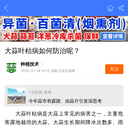
大蒜叶枯病如何防治呢？
今年蒜市有蹊跷、由蒜片引发深思考
种植技术
2026-8-4 08:09 发布
关注
2020-01-18 16:16 国际大蒜贸易网
多雨天来临 大蒜行情能否稳住？
1小时前 发布
今年蒜市有蹊跷、由蒜片引发深思考
2026-8-4 08:09 发布
多雨天来临 大蒜行情能否稳住？
大蒜叶枯病是大蒜上常见的病害之一，主要危
1小时前 发布
害露地栽培的大蒜。大蒜生长期间降水次数多、雨