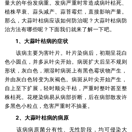
量大的年份发病重。发病严重时常造成病叶枯死、
植株早衰、蒜头减产、蒜苔霉烂，直接影响产量。
那么，大蒜叶枯病应该如何防治呢？大蒜叶枯病防
治方法有哪些呢？下面我们就来了解一下吧。
1、大蒜叶枯病的症状
该病主要为害叶片。叶片染病后，初期呈花白
色小圆点，并多从叶尖开始。病斑扩大后呈不规则
形状，灰白色，潮湿时病斑上有黑色霉状物产生，
并由灰白色转变为灰褐色。病斑从叶尖开始产生，
自上至下扩展，轻时顺尖干枯，严重时整叶甚至整
株枯死。花梗染病易从病部折断，后在病部散发许
多黑色小粒点，危害严重时不抽薹。
2、大蒜叶枯病的病原
该病病原菌分有性、无性阶段，均可侵染大