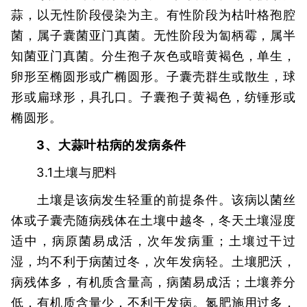
蒜，以无性阶段侵染为主。有性阶段为枯叶格孢腔
菌，属子囊菌亚门真菌。无性阶段为匐柄霉，属半
知菌亚门真菌。分生孢子灰色或暗黄褐色，单生，
卵形至椭圆形或广椭圆形。子囊壳群生或散生，球
形或扁球形，具孔口。子囊孢子黄褐色，纺锤形或
椭圆形。
3、大蒜叶枯病的发病条件
3.1土壤与肥料
土壤是该病发生轻重的前提条件。该病以菌丝
体或子囊壳随病残体在土壤中越冬，冬天土壤湿度
适中，病原菌易成活，次年发病重；土壤过干过
湿，均不利于病菌过冬，次年发病轻。土壤肥沃，
病残体多，有机质含量高，病菌易成活；土壤养分
低，有机质含量少，不利于发病。氮肥施用过多，