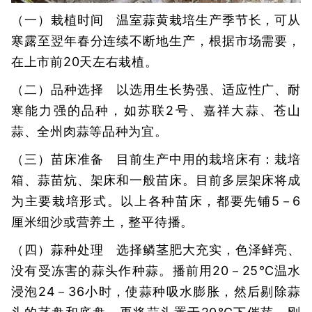
（一）栽植时间 温室蒜黄栽培生产季节长，可从
寒露至翌年春分连续不断地生产，根据市场需要，
在上市前20天左右栽植。
（二）品种选择 以选用生长势强、适应性广、耐
寒能力强的品种，如苏联2号、嘉祥大蒜、苍山
蒜、全州肉蒜等品种为宜。
（三）苗床准备 目前生产中用的栽培床有：栽培
箱、蒜苗炕、架床和一般苗床。目前多层架床将成
为主要栽培形式。以上各种苗床，都要先铺5－6
厘米细沙或营养土，整平待播。
（四）蒜种处理 选择鳞茎肥大充实，色泽鲜亮、
没有受冻害的蒜头作种蒜。播前用20－25℃温水
浸泡24－36小时，使蒜种吸水膨胀，然后剔除蒜