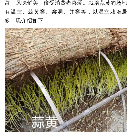
富，风味鲜美，倍受消费者喜爱。栽培蒜黄的场地
有温室、蒜黄窖、窑洞、并窖等，以温室栽培居
多，现介绍如下：