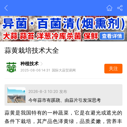
收储倒计时，蒜价往哪走？
蒜黄栽培技术大全
2026-8-3 10:20 发布
今年蒜市有蹊跷、由蒜片引发深思考
种植技术
前天 08:09 发布
关注
2025-08-06 14:31 国际大蒜贸易网
收储倒计时，蒜价往哪走？
2026-8-3 10:20 发布
今年蒜市有蹊跷、由蒜片引发深思考
前天 08:09 发布
蒜黄是我国特有的一种蔬菜，它是在避光或遮光的
条件下栽培，其产品色泽黄绿，品质柔嫩，营养丰