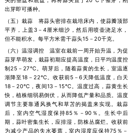
头的茎盘和底盘，再将蒜头置于20℃下催芽，刚
出芽即可播种。
（五）栽蒜 将蒜头密排在栽培床内，使蒜瓣顶部
平齐，上盖3－4厘米细沙，然后用喷壶浇足水，
但不能积水。每平方米需干蒜头15－20千克。
（六）温湿调控 温室在栽前一周开始升温，为促
蒜芽早萌发，栽蒜初期应提高温度，日平均温度控
制25－27℃。萌芽后，随着蒜黄的生长，室温逐
渐降至18－22℃。收获前5－6天降低温度，白天
18－20℃，夜间13－15℃。温度过高，蒜黄生长
快，植株细弱易倒伏，从而降低产量和品质。温度
调节主要靠通风换气和草苫的揭盖来实现。栽蒜
后，室内空气湿度保持85％－90％。生长中后
期，蒜叶密集生长，应排湿，防株丛腐烂。收获前
为减少产品的失水萎蔫，室内湿度应保持75％－