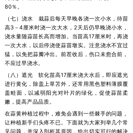
80％。
（七）浇水 栽蒜后每天早晚各浇一次小水，待苗
高3－4厘米时浇一次大水，2天后仍早晚浇小水，
浇水量随蒜苗长高而增加。当苗高17厘米时，再浇
一次大水，以后停浇使蒜苗墩实。注意浇水不宜过
猛，以免把蒜瓣冲出。前茬收后，伤口未愈合前，
不应过早浇水。
（八）遮光 软化苗高17厘米浇大水后，即应遮光
进行黄化，除盖上草苫外，还常用黑色塑料薄膜覆
盖畦面，以减弱阳光对叶片的绿化，促使蒜苗柔
嫩，提高产品品质。
在蒜黄种植过程中，难免会遇到一些棘手的问题，
让种植新手们头疼不已。下面就为大家列举几个常
见问题，并深入剖析其原因，给出切实可行的解决