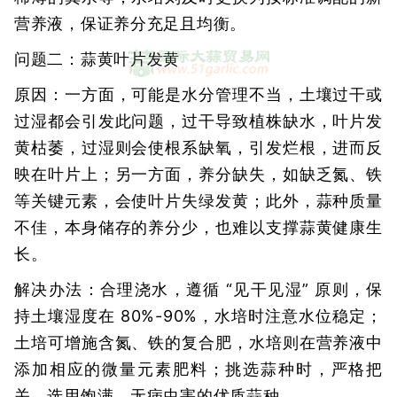
营养液，保证养分充足且均衡。
问题二：蒜黄叶片发黄
原因：一方面，可能是水分管理不当，土壤过干或
过湿都会引发此问题，过干导致植株缺水，叶片发
黄枯萎，过湿则会使根系缺氧，引发烂根，进而反
映在叶片上；另一方面，养分缺失，如缺乏氮、铁
等关键元素，会使叶片失绿发黄；此外，蒜种质量
不佳，本身储存的养分少，也难以支撑蒜黄健康生
长。
解决办法：合理浇水，遵循 “见干见湿” 原则，保
持土壤湿度在 80%-90%，水培时注意水位稳定；
土培可增施含氮、铁的复合肥，水培则在营养液中
添加相应的微量元素肥料；挑选蒜种时，严格把
关，选用饱满、无病虫害的优质蒜种。