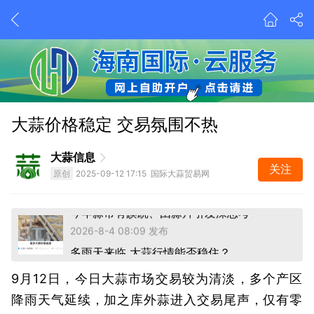
今年蒜市有蹊跷、由蒜片引发深思考
大蒜价格稳定 交易氛围不热
2026-8-4 08:09 发布
多雨天来临 大蒜行情能否稳住？
大蒜信息
前天 19:03 发布
关注
原创
2025-09-12 17:15 国际大蒜贸易网
今年蒜市有蹊跷、由蒜片引发深思考
2026-8-4 08:09 发布
多雨天来临 大蒜行情能否稳住？
前天 19:03 发布
9月12日，今日大蒜市场交易较为清淡，多个产区
降雨天气延续，加之库外蒜进入交易尾声，仅有零