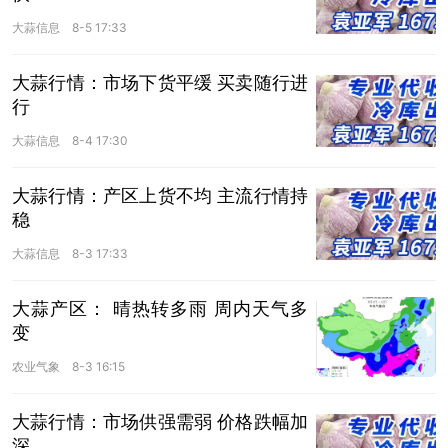
大蒜信息
8-5 17:33
大蒜行情：市场下货平缓 买卖随行进
行
大蒜信息
8-4 17:30
大蒜行情：产区上货不均 主流行情持
稳
大蒜信息
8-3 17:33
大蒜产区： 晴热转多雨 周内天气多
变
农业气象
8-3 16:15
大蒜行情：市场供强需弱 价格跌幅加
深