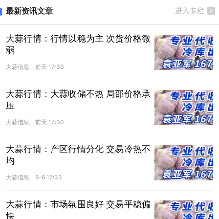
最新资讯文章
进入专栏
大蒜行情：行情以稳为主 次货价格微
弱
大蒜信息
前天 17:30
大蒜行情：大蒜收储不热 局部价格承
压
大蒜信息
前天 17:30
大蒜行情：产区行情分化 交易冷热不
均
大蒜信息
8-6 17:33
大蒜行情：市场氛围良好 交易平稳偏
快