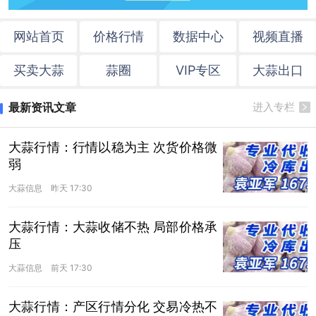
网站首页
价格行情
数据中心
视频直播
买卖大蒜
蒜圈
VIP专区
大蒜出口
最新资讯文章
进入专栏
大蒜行情：行情以稳为主 次货价格微
弱
大蒜信息
昨天 17:30
大蒜行情：大蒜收储不热 局部价格承
压
大蒜信息
前天 17:30
大蒜行情：产区行情分化 交易冷热不