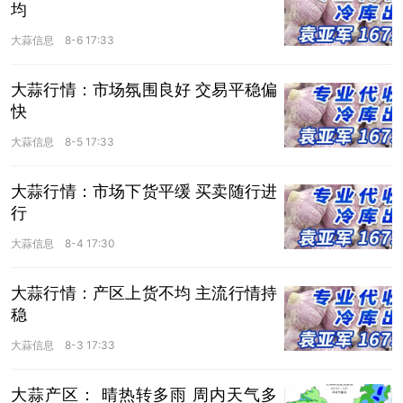
均
大蒜信息
8-6 17:33
大蒜行情：市场氛围良好 交易平稳偏
快
大蒜信息
8-5 17:33
大蒜行情：市场下货平缓 买卖随行进
行
大蒜信息
8-4 17:30
大蒜行情：产区上货不均 主流行情持
稳
大蒜信息
8-3 17:33
大蒜产区： 晴热转多雨 周内天气多