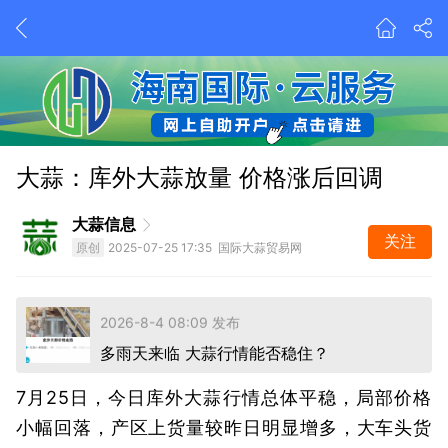
今年蒜市有蹊跷、由蒜片引发深思考
大蒜：库外大蒜放量 价格涨后回调
2026-8-4 08:09 发布
多雨天来临 大蒜行情能否稳住？
大蒜信息
昨天 19:03 发布
关注
原创
2025-07-25 17:35 国际大蒜贸易网
今年蒜市有蹊跷、由蒜片引发深思考
2026-8-4 08:09 发布
多雨天来临 大蒜行情能否稳住？
昨天 19:03 发布
7月25日，今日库外大蒜行情总体平稳，局部价格
小幅回落，产区上货量较昨日明显增多，大车头货