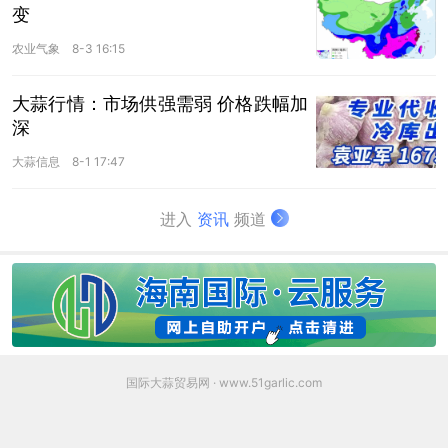
变
农业气象
8-3 16:15
大蒜行情：市场供强需弱 价格跌幅加
深
大蒜信息
8-1 17:47
进入
资讯
频道
国际大蒜贸易网 · www.51garlic.com