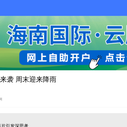
哪走？
来袭 周末迎来降雨
蒜片引发深思考
网
哪走？
蒜片引发深思考