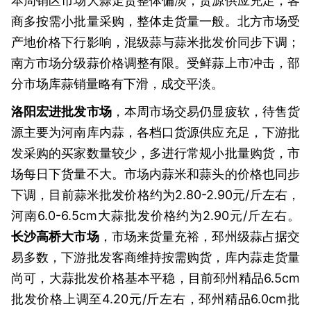
本周销区市场大蒜走货整体偏淡，货源供应充足，客
商多按需小批量采购，整体走货量一般。北方市场受
产地价格下行影响，混级蒜与蒜米批发价同步下调；
南方市场分级蒜价格调整有限。受鲜蒜上市冲击，部
分市场库蒜销量略有下滑，成交平淡。
洛阳宏进批发市场
，本周市场交易仍显疲软，待售货
源主要为河南库内蒜，各档口货源供应充足，下游批
发采购的买家数量较少，多进行常规小批量购货，市
场每日下货量不大。市场内蒜米和蒜头的价格也同步
下调，目前蒜米批发价格约为2.80-2.90元/斤左右，
河南6.0-6.5cm大蒜批发价格约为2.90元/斤左右。
长沙高桥大市场
，市场来货量充裕，邳州级蒜占据交
易多数，下游批发客商维持按需购货，库内蒜走货量
尚可，大蒜批发价格基本平稳，目前邳州精品6.5cm
批发价格上调至4.20元/斤左右，邳州精品6.0cm批