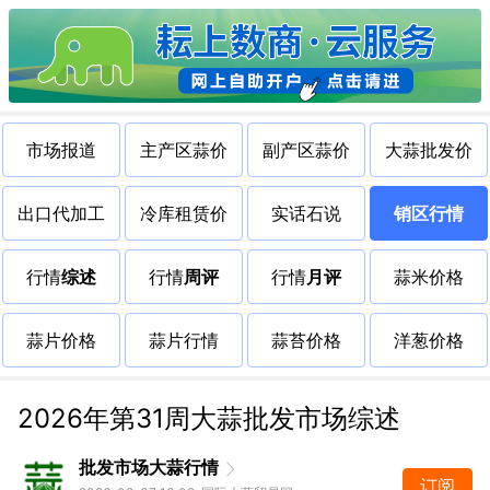
市场报道
主产区蒜价
副产区蒜价
大蒜批发价
出口代加工
冷库租赁价
实话石说
销区行情
行情
综述
行情
周评
行情
月评
蒜米价格
蒜片价格
蒜片行情
蒜苔价格
洋葱价格
2026年第31周大蒜批发市场综述
批发市场大蒜行情
订阅