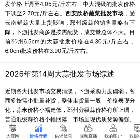
发价格上调至4.05元/斤左右，中大混级的批发价格
下调至2.70元/斤左右。
西安欣桥蔬菜批发市场
，受
云南鲜蒜大量上货影响，邳州级蒜的销售量略有下
降，下游批发商多是按需配货，成交量总体不大。目
前邳州6.5cm的大蒜批发价格在4.30元/斤左右，
6.0cm批发价格在3.90元/斤左右。
2026年第14周大蒜批发市场综述
近期各大批发市场交易清淡，下游采购力度偏弱，客
商多按需小批量补货，整体走货量一般。价格表现分
化，蒜米价格小幅走低，邳州分级蒜价格有所上调，
普通混级蒜价格小幅回落，市场呈现优质货源偏强、
普通货偏弱的运行态势。
大蒜网
价格行情
供求信息
视频直播
我的账户
数据