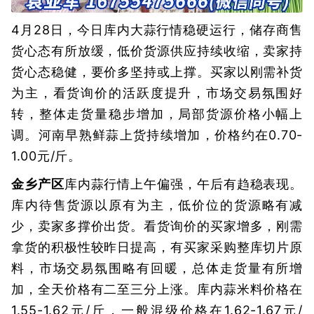
4月28日，今日库内大蒜行情稳硬运行，储存商售
货心态有所放缓，低价货源供应持续收缩，卖家持
货心态稳健，要价多坚持或上撑。买家以刚需补货
为主，看货询价的活跃度提升，市场交易氛围好
转，整体走货量稳步增加，局部货源价格小幅上
调。河南早熟鲜蒜上货持续增加，价格约在0.70-
1.00元/斤。
金乡产区
库内蒜行情上午偏强，午后有趋稳表现。
库内待售货源以原有为主，低价位的货源略有减
少，卖家多撑价出货。看货询价的买家增多，刚需
拿货的积极性较昨日提高，有买家采购整库切片原
料，市场交易氛围略有回暖，总体走货量有所增
加，全天价格有二至三分上涨。库内蒜米料价格在
1.55-1.62元/斤，一般混级价格在1.62-1.67元/