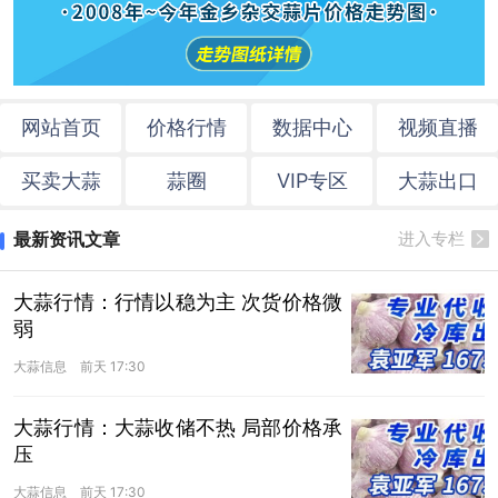
网站首页
价格行情
数据中心
视频直播
买卖大蒜
蒜圈
VIP专区
大蒜出口
最新资讯文章
进入专栏
大蒜行情：行情以稳为主 次货价格微
弱
大蒜信息
前天 17:30
大蒜行情：大蒜收储不热 局部价格承
压
大蒜信息
前天 17:30