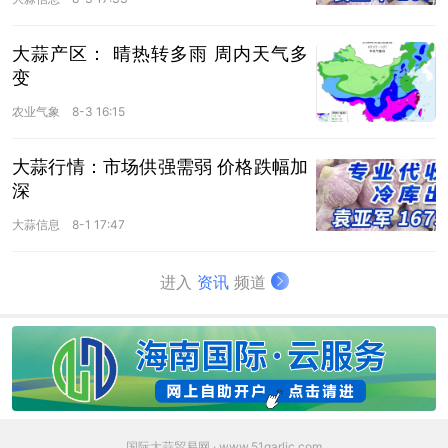
大蒜产区： 晴热转多雨 周内天气多
变
农业气象
8-3 16:15
大蒜行情：市场供强需弱 价格跌幅加
深
大蒜信息
8-1 17:47
进入
资讯
频道
国际大蒜贸易网 · www.51garlic.com