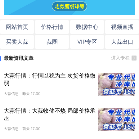
网站首页
价格行情
数据中心
视频直播
买卖大蒜
蒜圈
VIP专区
大蒜出口
最新资讯文章
进入专栏
大蒜行情：行情以稳为主 次货价格微
弱
大蒜信息
昨天 17:30
大蒜行情：大蒜收储不热 局部价格承
压
大蒜信息
前天 17:30