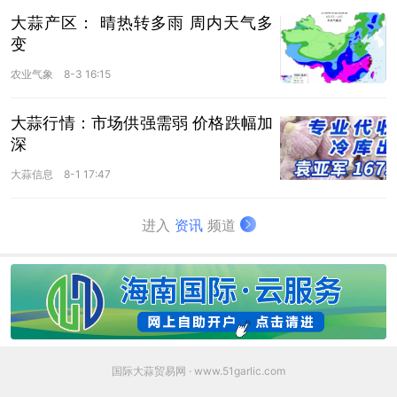
大蒜产区： 晴热转多雨 周内天气多
变
农业气象
8-3 16:15
大蒜行情：市场供强需弱 价格跌幅加
深
大蒜信息
8-1 17:47
进入
资讯
频道
国际大蒜贸易网 · www.51garlic.com