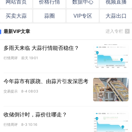
网站首页
价格行情
数据中心
视频直播
买卖大蒜
蒜圈
VIP专区
大蒜出口
最新VIP文章
进入专栏
多雨天来临 大蒜行情能否稳住？
行情周评
前天 19:01
今年蒜市有蹊跷、由蒜片引发深思考
交易提示
8-4 08:03
收储倒计时，蒜价往哪走？
行情周评
8-3 10:16