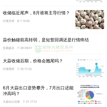
收储临近尾声，8月谁将主导行情？
行情月评
8-1 15:50
蒜价触碰前高转弱，是短暂回调还是行情终结
交易提示
7-28 08:01
大蒜收储后期，价格会翘尾吗？
行情周评
7-25 17:23
6月大蒜出口逆势攀升，7月出口还能
冲高吗？
大蒜出口分析
7-21 17:12