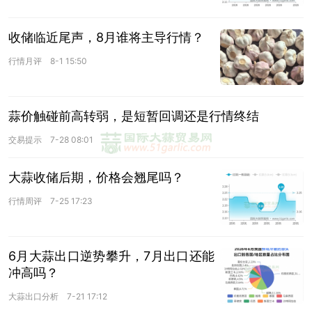
收储临近尾声，8月谁将主导行情？
行情月评
8-1 15:50
蒜价触碰前高转弱，是短暂回调还是行情终结
交易提示
7-28 08:01
大蒜收储后期，价格会翘尾吗？
行情周评
7-25 17:23
6月大蒜出口逆势攀升，7月出口还能
冲高吗？
大蒜出口分析
7-21 17:12