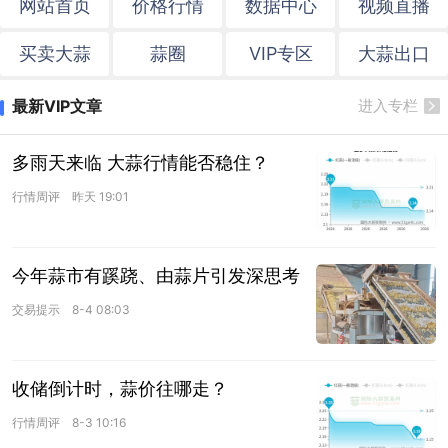
网站首页
价格行情
数据中心
视频直播
买卖大蒜
蒜圈
VIP专区
大蒜出口
最新VIP文章
进入专栏
多雨天来临 大蒜行情能否稳住？
行情周评
昨天 19:01
今年蒜市有蹊跷、由蒜片引发深思考
交易提示
8-4 08:03
收储倒计时，蒜价往哪走？
行情周评
8-3 10:16