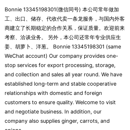
Bo
nnie 13345198301(微信同号) 本公司常年做加
工、出口、储存、代收代卖一条龙服务，与国内外客
商建立了长期稳定的合作关系，保证质量。欢迎前来
考察、洽谈业务。 另外，本公司还常年专业供应生
姜、胡萝卜、洋葱。 Bo
nnie 13345198301 (same
WeChat account) Our company provides one-
stop services for export processing, storage,
and collection and sales all year round. We have
established long-term and stable cooperative
relatio
nships with domestic and foreign
customers to ensure quality. Welcome to visit
and negotiate business. In addition, our
company also supplies ginger, carrots, and