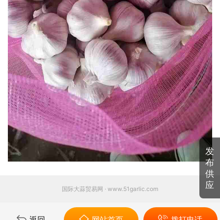
发
布
供
应
国际大蒜贸易网 · www.51garlic.com
返回
网站首页
拨打电话